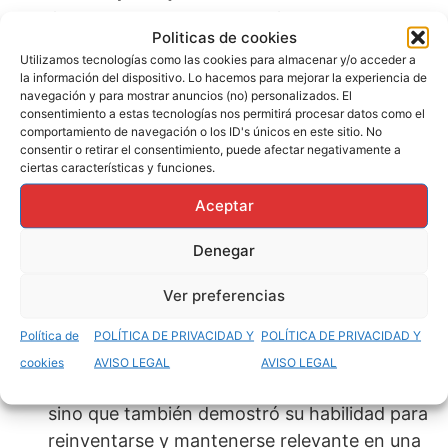
álbum, Don Omar demostró su versatilidad al
Politicas de cookies
explorar una amplia gama de estilos
Utilizamos tecnologías como las cookies para almacenar y/o acceder a
musicales sin perder la esencia que lo define.
la información del dispositivo. Lo hacemos para mejorar la experiencia de
navegación y para mostrar anuncios (no) personalizados. El
Temas como «Sexy Robotica» y «Hasta
consentimiento a estas tecnologías nos permitirá procesar datos como el
Abajo» se destacaron por su fusión de ritmos
comportamiento de navegación o los ID's únicos en este sitio. No
consentir o retirar el consentimiento, puede afectar negativamente a
contagiosos y letras ingeniosas. Este trabajo
ciertas características y funciones.
no solo fue aclamado por los críticos, sino
Aceptar
que también resonó con los fanáticos,
consolidando a Don Omar como un artista
Denegar
capaz de evolucionar con los tiempos.
Ver preferencias
«The Last Don II» (2015):
Tras un breve
receso, Don Omar regresó con fuerza con
Política de
POLÍTICA DE PRIVACIDAD Y
POLÍTICA DE PRIVACIDAD Y
«The Last Don II». Este álbum no solo
cookies
AVISO LEGAL
AVISO LEGAL
confirmó su estatus como líder del género,
sino que también demostró su habilidad para
reinventarse y mantenerse relevante en una