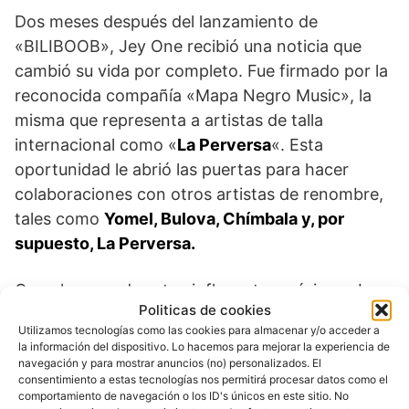
Dos meses después del lanzamiento de
«BILIBOOB», Jey One recibió una noticia que
cambió su vida por completo. Fue firmado por la
reconocida compañía «Mapa Negro Music», la
misma que representa a artistas de talla
internacional como «
La Perversa
«. Esta
oportunidad le abrió las puertas para hacer
colaboraciones con otros artistas de renombre,
tales como
Yomel, Bulova, Chímbala y, por
supuesto, La Perversa.
Con el apoyo de estos influyentes músicos, Jey
Politicas de cookies
One ganó mayor reconocimiento y su música
Utilizamos tecnologías como las cookies para almacenar y/o acceder a
comenzó a posicionarse cada vez más en el
la información del dispositivo. Lo hacemos para mejorar la experiencia de
mercado. Sus colaboraciones con artistas
navegación y para mostrar anuncios (no) personalizados. El
consentimiento a estas tecnologías nos permitirá procesar datos como el
consolidados le brindaron la oportunidad de
comportamiento de navegación o los ID's únicos en este sitio. No