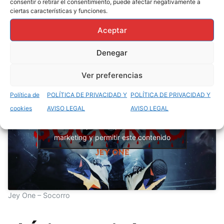
llegar a nuevas audiencias, ampliando así su base
consentir o retirar el consentimiento, puede afectar negativamente a
ciertas características y funciones.
de seguidores.
Aceptar
Temas Pegado
Denegar
Ver preferencias
Política de
POLÍTICA DE PRIVACIDAD Y
POLÍTICA DE PRIVACIDAD Y
cookies
AVISO LEGAL
AVISO LEGAL
Haz clic para aceptar cookies de
marketing y permitir este contenido
Jey One – Socorro