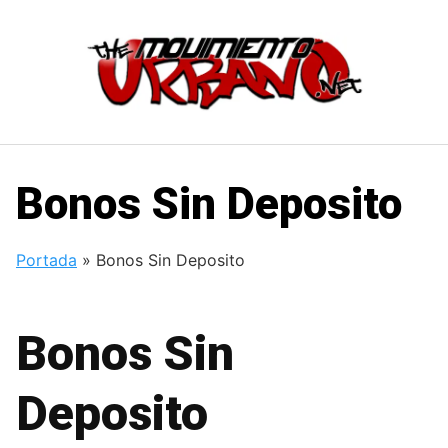
Saltar
al
contenido
Bonos Sin Deposito
Portada
»
Bonos Sin Deposito
Bonos Sin
Deposito