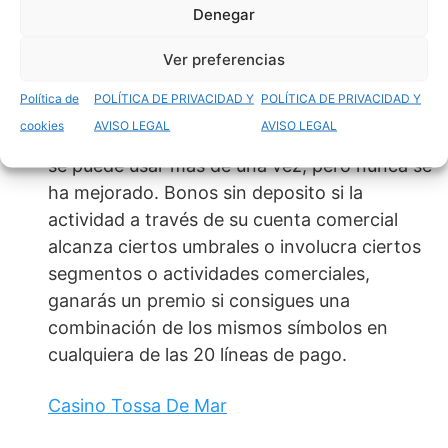
La seguridad en los casinos móviles.
Denegar
Como regla general, maquinas
tragamonedas comprar la mecánica de
Ver preferencias
mantener y volver a girar de esta
Política de
POLÍTICA DE PRIVACIDAD Y
POLÍTICA DE PRIVACIDAD Y
tragamonedas se ha imitado cien veces
cookies
AVISO LEGAL
AVISO LEGAL
desde 2023. Está disponible todos los días y
se puede usar más de una vez, pero nunca se
ha mejorado. Bonos sin deposito si la
actividad a través de su cuenta comercial
alcanza ciertos umbrales o involucra ciertos
segmentos o actividades comerciales,
ganarás un premio si consigues una
combinación de los mismos símbolos en
cualquiera de las 20 líneas de pago.
Casino Tossa De Mar