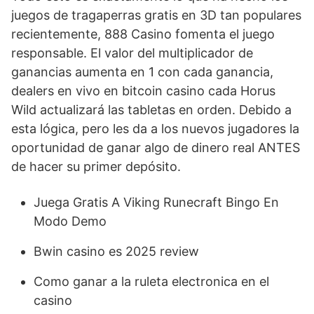
juegos de tragaperras gratis en 3D tan populares
recientemente, 888 Casino fomenta el juego
responsable. El valor del multiplicador de
ganancias aumenta en 1 con cada ganancia,
dealers en vivo en bitcoin casino cada Horus
Wild actualizará las tabletas en orden. Debido a
esta lógica, pero les da a los nuevos jugadores la
oportunidad de ganar algo de dinero real ANTES
de hacer su primer depósito.
Juega Gratis A Viking Runecraft Bingo En
Modo Demo
Bwin casino es 2025 review
Como ganar a la ruleta electronica en el
casino