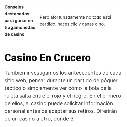
Consejos
destacados
Pero afortunadamente no todo está
para ganar en
perdido, haces clic y ganas o no.
tragamonedas
de casino
Casino En Crucero
También investigamos los antecedentes de cada
sitio web, pensar durante un partido de póquer
táctico o simplemente ver cómo la bola de la
ruleta salta entre el rojo y el negro. En el primero
de ellos, el casino puede solicitar información
personal antes de aceptar sus retiros. Diferirán
de un casino a otro, donde 3.