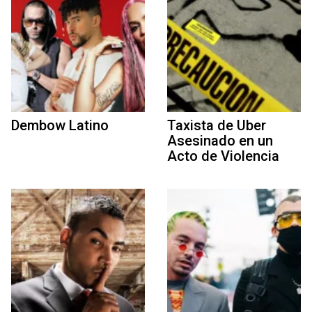
Dembow Latino
Taxista de Uber
Asesinado en un
Acto de Violencia