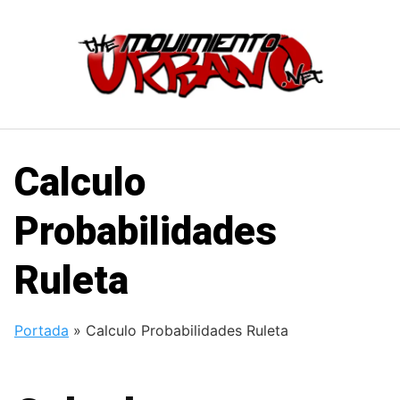
Saltar
al
contenido
Calculo
Probabilidades
Ruleta
Portada
»
Calculo Probabilidades Ruleta