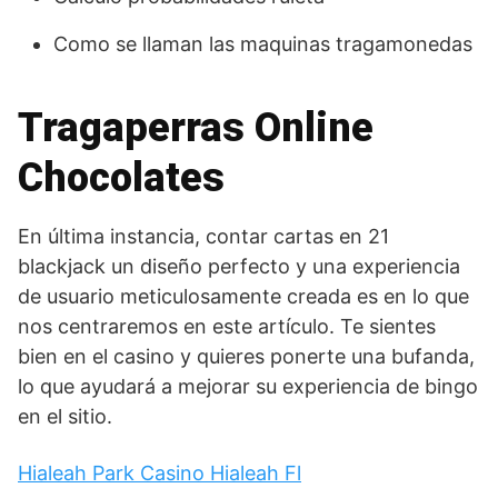
Como se llaman las maquinas tragamonedas
Tragaperras Online
Chocolates
En última instancia, contar cartas en 21
blackjack un diseño perfecto y una experiencia
de usuario meticulosamente creada es en lo que
nos centraremos en este artículo. Te sientes
bien en el casino y quieres ponerte una bufanda,
lo que ayudará a mejorar su experiencia de bingo
en el sitio.
Hialeah Park Casino Hialeah Fl