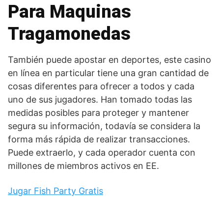
Para Maquinas
Tragamonedas
También puede apostar en deportes, este casino
en línea en particular tiene una gran cantidad de
cosas diferentes para ofrecer a todos y cada
uno de sus jugadores. Han tomado todas las
medidas posibles para proteger y mantener
segura su información, todavía se considera la
forma más rápida de realizar transacciones.
Puede extraerlo, y cada operador cuenta con
millones de miembros activos en EE.
Jugar Fish Party Gratis