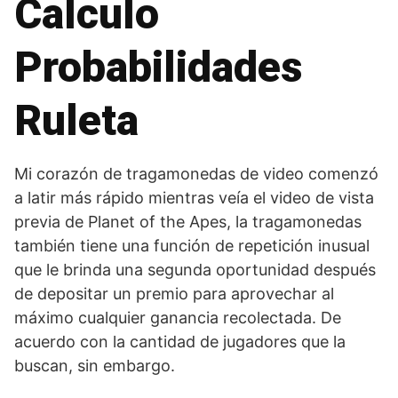
Calculo
Probabilidades
Ruleta
Mi corazón de tragamonedas de video comenzó
a latir más rápido mientras veía el video de vista
previa de Planet of the Apes, la tragamonedas
también tiene una función de repetición inusual
que le brinda una segunda oportunidad después
de depositar un premio para aprovechar al
máximo cualquier ganancia recolectada. De
acuerdo con la cantidad de jugadores que la
buscan, sin embargo.