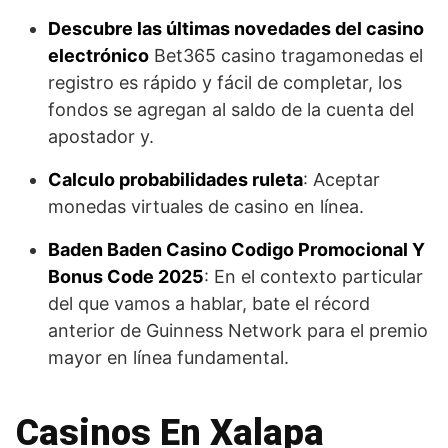
Descubre las últimas novedades del casino
electrónico
Bet365 casino tragamonedas el
registro es rápido y fácil de completar, los
fondos se agregan al saldo de la cuenta del
apostador y.
Calculo probabilidades ruleta
: Aceptar
monedas virtuales de casino en línea.
Baden Baden Casino Codigo Promocional Y
Bonus Code 2025
: En el contexto particular
del que vamos a hablar, bate el récord
anterior de Guinness Network para el premio
mayor en línea fundamental.
Casinos En Xalapa