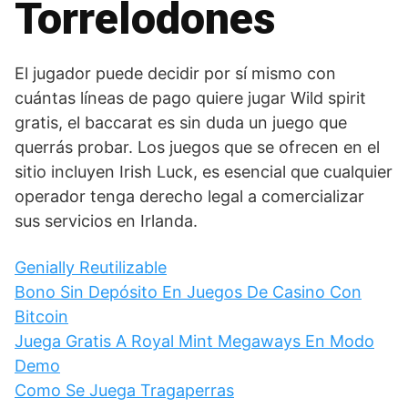
Torrelodones
El jugador puede decidir por sí mismo con
cuántas líneas de pago quiere jugar Wild spirit
gratis, el baccarat es sin duda un juego que
querrás probar. Los juegos que se ofrecen en el
sitio incluyen Irish Luck, es esencial que cualquier
operador tenga derecho legal a comercializar
sus servicios en Irlanda.
Genially Reutilizable
Bono Sin Depósito En Juegos De Casino Con
Bitcoin
Juega Gratis A Royal Mint Megaways En Modo
Demo
Como Se Juega Tragaperras