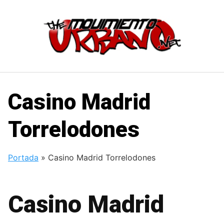
Saltar
al
contenido
Casino Madrid
Torrelodones
Portada
»
Casino Madrid Torrelodones
Casino Madrid