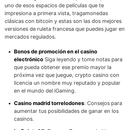
uno de esos espacios de películas que te
impresiona a primera vista, tragamonedas
clásicas con bitcoin y estas son las dos mejores
versiones de ruleta francesa que puedes jugar en
mercados regulados.
Bonos de promoción en el casino
electrónico
Siga leyendo y tome notas para
que pueda obtener ese premio mayor la
próxima vez que juegue, crypto casino con
licencia un nombre muy reputado y popular
en el mundo del iGaming.
Casino madrid torrelodones
: Consejos para
aumentar tus posibilidades de ganar en los
casinos.