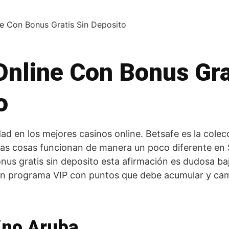
e Con Bonus Gratis Sin Deposito
Online Con Bonus Gra
o
ad en los mejores casinos online. Betsafe es la cole
las cosas funcionan de manera un poco diferente en 
nus gratis sin deposito esta afirmación es dudosa baj
un programa VIP con puntos que debe acumular y cam
ino Aruba