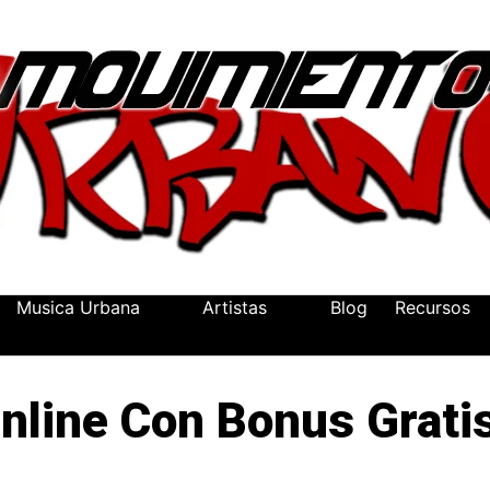
Musica Urbana
Artistas
Blog
Recursos
nline Con Bonus Gratis