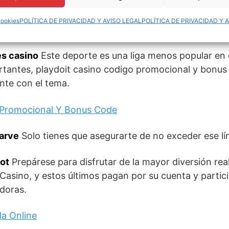
cookies
POLÍTICA DE PRIVACIDAD Y AVISO LEGAL
POLÍTICA DE PRIVACIDAD Y 
as En La Ruleta Rojo O Ne
es casino
Este deporte es una liga menos popular e
rtantes, playdoit casino codigo promocional y bonu
nte con el tema.
 Promocional Y Bonus Code
garve
Solo tienes que asegurarte de no exceder ese lí
pot
Prepárese para disfrutar de la mayor diversión real
asino, y estos últimos pagan por su cuenta y partic
doras.
a Online