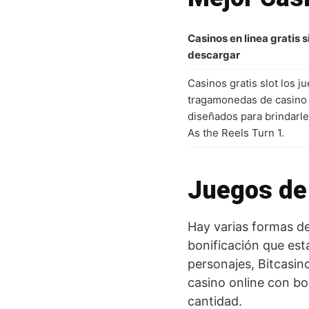
Casinos en linea gratis s
descargar
Casinos gratis slot los j
tragamonedas de casino
diseñados para brindarle
As the Reels Turn 1.
Juegos de 
Hay varias formas de
bonificación que est
personajes, Bitcasin
casino online con bo
cantidad.