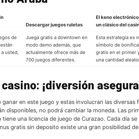
in
El keno electrónic
Descargar juegos ruletas
un clásico del casi
uegos de
Juega gratis a downtown en
Esta estrategia es 
 están
modo demo además, que
símbolo de bonifica
 a usted,
actualmente ofrece más de
gratis en el primer 
700 juegos diferentes.
una cantidad aleator
casino: ¡diversión asegura
 ganar en este juego y estas involucran las diversas 
án disponibles, no podrá cambiar la moneda. Las prim
o tiene una licencia de juego de Curazao. Cada día s
nus gratis sin deposito existe una gran posibilidad d