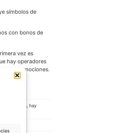
uye símbolos de
inos con bonos de
rimera vez es
 que hay operadores
onos o promociones.
no.
entes juegos, hay
ncias