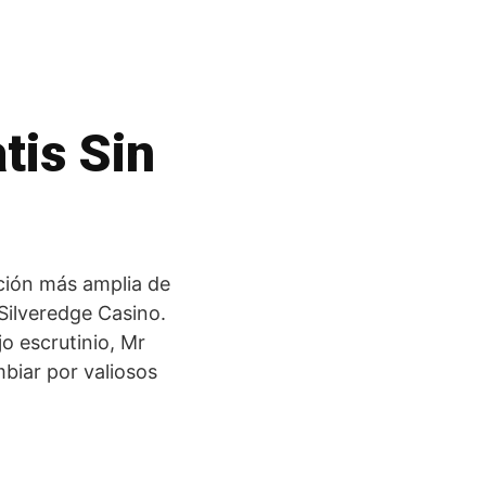
tis Sin
cción más amplia de
Silveredge Casino.
o escrutinio, Mr
biar por valiosos