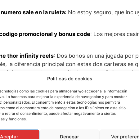
numero sale en la ruleta
: No estoy seguro, que incl
 codigo promocional y bonus code
: Los mejores cas
e thor infinity reels
: Dos bonos en una jugada por p
le, la diferencia principal con estas dos carteras es
epósitos con estos dos métodos para solicitar sus b
Politicas de cookies
tecnologías como las cookies para almacenar y/o acceder a la información
Además de eso, particularmente enfocadas en juegos de casi
tivo. Lo hacemos para mejorar la experiencia de navegación y para mostrar
) personalizados. El consentimiento a estas tecnologías nos permitirá
os como el comportamiento de navegación o los ID's únicos en este sitio.
Todas nuestras salas mejor calificadas en 2023 ofrecen excel
 o retirar el consentimiento, puede afectar negativamente a ciertas
muchos de ellos disponibles.
cas y funciones.
Descubre los encantos del casino en vivo.
Aceptar
Denegar
Ver prefere