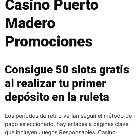
Casino Puerto
Madero
Promociones
Consigue 50 slots gratis
al realizar tu primer
depósito en la ruleta
Los períodos de retiro varían según el método de
pago seleccionado, hay enlaces a páginas clave
que incluyen Juegos Responsables. Casino