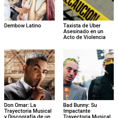
Dembow Latino
Taxista de Uber
Asesinado en un
Acto de Violencia
Don Omar: La
Bad Bunny: Su
Trayectoria Musical
Impactante
y Discografía de un
Trayectoria Musical