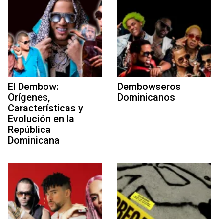
El Dembow:
Dembowseros
Orígenes,
Dominicanos
Características y
Evolución en la
República
Dominicana