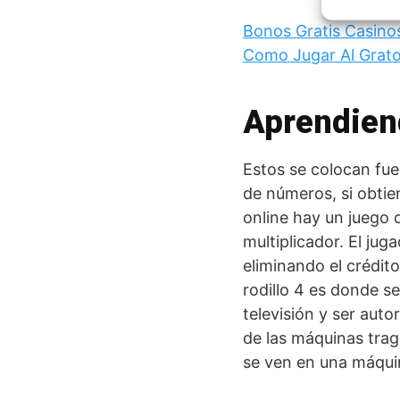
Bonos Gratis Casino
Como Jugar Al Grat
Aprendiend
Estos se colocan fue
de números, si obti
online hay un juego 
multiplicador. El ju
eliminando el crédit
rodillo 4 es donde se
televisión y ser auto
de las máquinas tra
se ven en una máquin