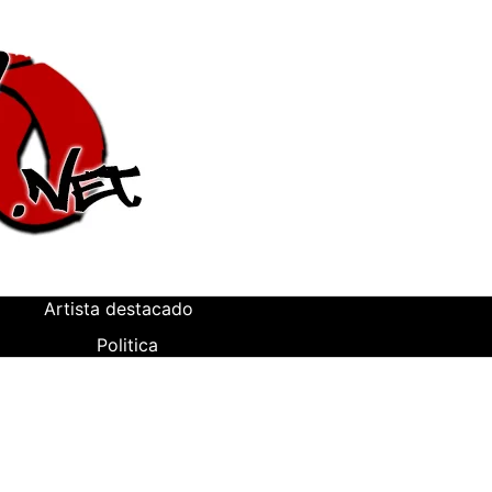
Artista destacado
Politica