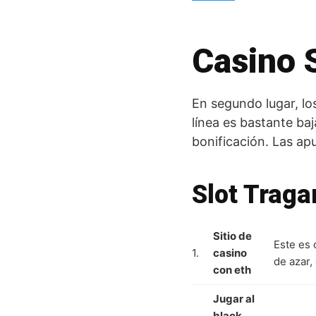
Casino 
En segundo lugar, los
línea es bastante b
bonificación. Las apu
Slot Trag
Sitio de
Este es 
1.
casino
de azar,
con eth
Jugar al
black