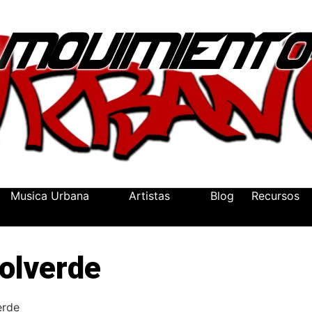
Musica Urbana
Artistas
Blog
Recursos
olverde
erde