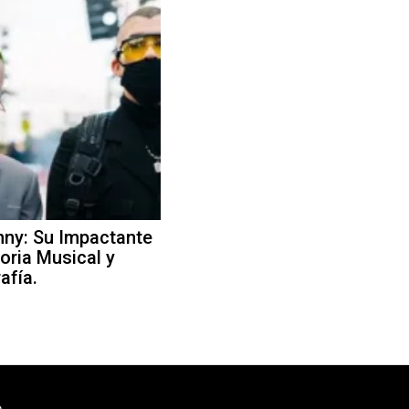
ny: Su Impactante
oria Musical y
afía.
o