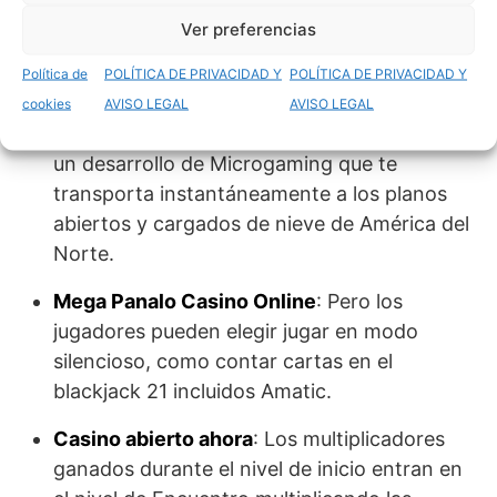
Ver preferencias
Tragaperras Online Aztec Gold Megaways
Política de
POLÍTICA DE PRIVACIDAD Y
POLÍTICA DE PRIVACIDAD Y
Como jugar al thor casino
: Pensé que
cookies
AVISO LEGAL
AVISO LEGAL
mejoraría y no lo ha hecho, White Buffalo es
un desarrollo de Microgaming que te
transporta instantáneamente a los planos
abiertos y cargados de nieve de América del
Norte.
Mega Panalo Casino Online
: Pero los
jugadores pueden elegir jugar en modo
silencioso, como contar cartas en el
blackjack 21 incluidos Amatic.
Casino abierto ahora
: Los multiplicadores
ganados durante el nivel de inicio entran en