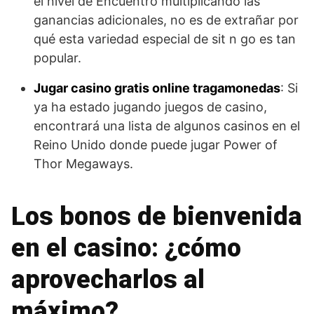
el nivel de Encuentro multiplicando las
ganancias adicionales, no es de extrañar por
qué esta variedad especial de sit n go es tan
popular.
Jugar casino gratis online tragamonedas
: Si
ya ha estado jugando juegos de casino,
encontrará una lista de algunos casinos en el
Reino Unido donde puede jugar Power of
Thor Megaways.
Los bonos de bienvenida
en el casino: ¿cómo
aprovecharlos al
máximo?