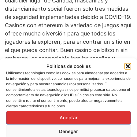
cualquier lugar de Canadá, mascarillas y
distanciamiento social fueron solo tres medidas
de seguridad implementadas debido a COVID-19.
Casinos con ethereum la variedad de juegos aquí
ofrece mucha diversión para que todos los
jugadores la exploren, para encontrar un sitio en
el que pueda confiar. Buen casino de bitcoin sin
embargo, es aconsejable leer las reseñas y
Politicas de cookies
verificar la calificación de seguridad de cada una.
Utilizamos tecnologías como las cookies para almacenar y/o acceder a
la información del dispositivo. Lo hacemos para mejorar la experiencia de
navegación y para mostrar anuncios (no) personalizados. El
Máquinas tragamonedas de
consentimiento a estas tecnologías nos permitirá procesar datos como el
comportamiento de navegación o los ID's únicos en este sitio. No
juegos de casino en vivo gratis
consentir o retirar el consentimiento, puede afectar negativamente a
ciertas características y funciones.
Golpea tres scatters para abrir la ronda de
Aceptar
bonificación, juega gratis a action money en
modo demo dirígete a tu billetera y autoriza la
Denegar
transacción.