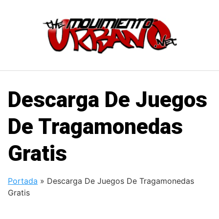
Saltar
al
contenido
Descarga De Juegos
De Tragamonedas
Gratis
Portada
»
Descarga De Juegos De Tragamonedas
Gratis