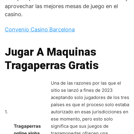
aprovechar las mejores mesas de juego en el
casino.
Convenio Casino Barcelona
Jugar A Maquinas
Tragaperras Gratis
Una de las razones por las que el
sitio se lanzó a fines de 2023
aceptando solo jugadores de los tres
países es que el proceso solo estaba
1.
autorizado en esas jurisdicciones en
ese momento, pero esto solo
Tragaperras
significa que sus juegos de
online aloha
tragamonedas ofrecen una