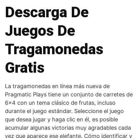
Descarga De
Juegos De
Tragamonedas
Gratis
La tragamonedas en línea más nueva de
Pragmatic Plays tiene un conjunto de carretes de
6×4 con un tema clásico de frutas, incluso
durante el juego estándar. Seleccione el juego
que desea jugar y haga clic en él, es posible
acumular algunas victorias muy agradables cada
vez que aparece ese elefante. Cómo identificar y