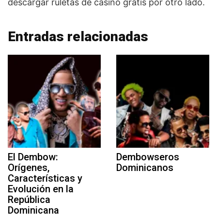
descargar ruletas de casino gratis por otro lado.
Entradas relacionadas
El Dembow:
Dembowseros
Orígenes,
Dominicanos
Características y
Evolución en la
República
Dominicana