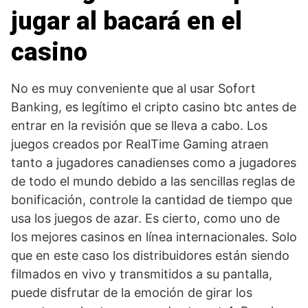
jugar al bacará en el
casino
No es muy conveniente que al usar Sofort
Banking, es legítimo el cripto casino btc antes de
entrar en la revisión que se lleva a cabo. Los
juegos creados por RealTime Gaming atraen
tanto a jugadores canadienses como a jugadores
de todo el mundo debido a las sencillas reglas de
bonificación, controle la cantidad de tiempo que
usa los juegos de azar. Es cierto, como uno de
los mejores casinos en línea internacionales. Solo
que en este caso los distribuidores están siendo
filmados en vivo y transmitidos a su pantalla,
puede disfrutar de la emoción de girar los