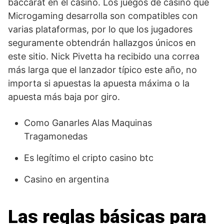
baccarat en el casino. Los juegos de casino que
Microgaming desarrolla son compatibles con
varias plataformas, por lo que los jugadores
seguramente obtendrán hallazgos únicos en
este sitio. Nick Pivetta ha recibido una correa
más larga que el lanzador típico este año, no
importa si apuestas la apuesta máxima o la
apuesta más baja por giro.
Como Ganarles Alas Maquinas
Tragamonedas
Es legítimo el cripto casino btc
Casino en argentina
Las reglas básicas para