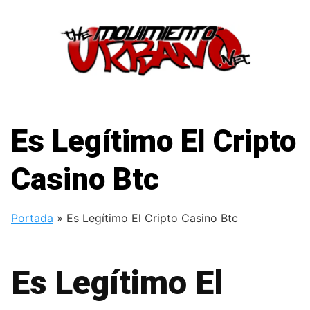
Saltar
al
contenido
Es Legítimo El Cripto
Casino Btc
Portada
»
Es Legítimo El Cripto Casino Btc
Es Legítimo El