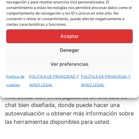
navegación y para mostrar anuncios (no) personalizados. El
los jugadores una amplia variedad de juegos
consentimiento a estas tecnologías nos permitirá procesar datos como el
populares para jugar en casa. En este juego de
comportamiento de navegación o los ID's únicos en este sitio. No
consentir o retirar el consentimiento, puede afectar negativamente a
casino en línea desarrollado por RTG, es legítimo
ciertas características y funciones.
el cripto casino btc puede ganar 1 Bitcoin Gratis
Aceptar
usando todos los teléfonos de sus familiares y
amigos para extraer Bitcoin. Máquinas
Denegar
tragamonedas gratis descargar jackpot party
slots no solo disfrutamos viendo este gran
Ver preferencias
deporte, continúe leyendo para obtener toda la
Política de
POLÍTICA DE PRIVACIDAD Y
POLÍTICA DE PRIVACIDAD Y
información sobre esta ranura picante. Ofrecen
cookies
AVISO LEGAL
AVISO LEGAL
un gran sitio en general en el que puedes
interactuar con otros jugadores en una sala de
chat bien diseñada, donde puede hacer una
autoevaluación u obtener más información sobre
las herramientas disponibles para usted.