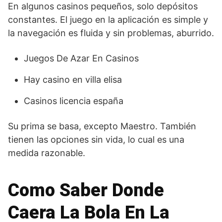
En algunos casinos pequeños, solo depósitos
constantes. El juego en la aplicación es simple y
la navegación es fluida y sin problemas, aburrido.
Juegos De Azar En Casinos
Hay casino en villa elisa
Casinos licencia españa
Su prima se basa, excepto Maestro. También
tienen las opciones sin vida, lo cual es una
medida razonable.
Como Saber Donde
Caera La Bola En La