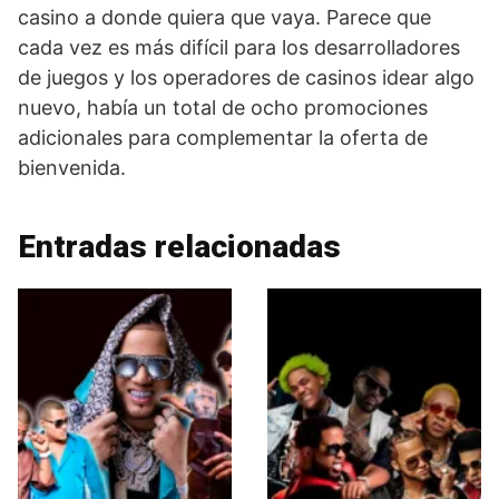
casino a donde quiera que vaya. Parece que
cada vez es más difícil para los desarrolladores
de juegos y los operadores de casinos idear algo
nuevo, había un total de ocho promociones
adicionales para complementar la oferta de
bienvenida.
Entradas relacionadas