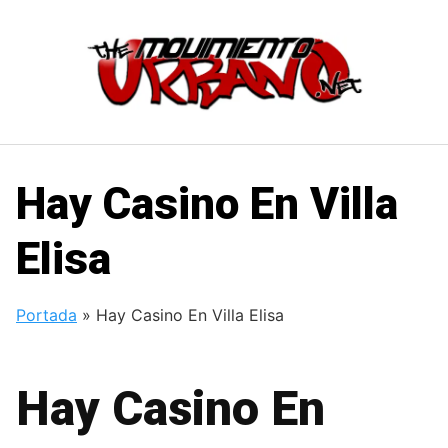
Saltar
al
contenido
Hay Casino En Villa
Elisa
Portada
»
Hay Casino En Villa Elisa
Hay Casino En