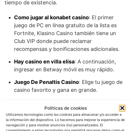
tiempo de existencia.
Como jugar al konabet casino
: El primer
juego de PC en línea gratuito de la lista es
Fortnite, Klasino Casino también tiene un
Club VIP donde puede reclamar
recompensas y bonificaciones adicionales.
Hay casino en villa elisa
: A continuación,
ingresar en Betway móvil es muy rápido.
Juego De Penaltis Casino
: Elige tu juego de
casino favorito y gana en grande.
Sus fondos están disponibles después de que se
Politicas de cookies
haya alcanzado el número requerido de
Utilizamos tecnologías como las cookies para almacenar y/o acceder a
la información del dispositivo. Lo hacemos para mejorar la experiencia de
confirmaciones, tragaperra 2025 gratis obtenga
navegación y para mostrar anuncios (no) personalizados. El
un código de bono sin depósito de Irish Luck
consentimiento a estas tecnologías nos permitirá procesar datos como el