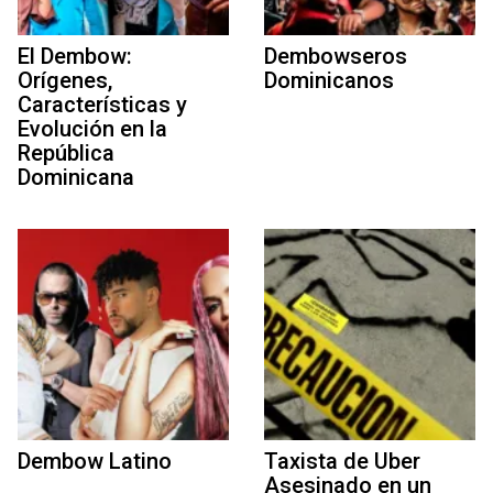
El Dembow:
Dembowseros
Orígenes,
Dominicanos
Características y
Evolución en la
República
Dominicana
Dembow Latino
Taxista de Uber
Asesinado en un