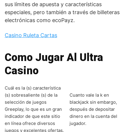
sus límites de apuesta y características
especiales, pero también a través de billeteras
electrónicas como ecoPayz.
Casino Ruleta Cartas
Como Jugar Al Ultra
Casino
Cuál es la (s) característica
(s) sobresaliente (s) de la
Cuanto vale la k en
selección de juegos
blackjack sin embargo,
Greeplay, lo que es un gran
después de depositar
indicador de que este sitio
dinero en la cuenta del
en línea ofrece diversos
jugador.
juegos y excelentes ofertas.