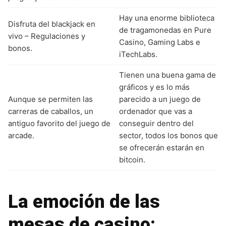
Hay una enorme biblioteca
Disfruta del blackjack en
de tragamonedas en Pure
vivo – Regulaciones y
Casino, Gaming Labs e
bonos.
iTechLabs.
Tienen una buena gama de
gráficos y es lo más
Aunque se permiten las
parecido a un juego de
carreras de caballos, un
ordenador que vas a
antiguo favorito del juego de
conseguir dentro del
arcade.
sector, todos los bonos que
se ofrecerán estarán en
bitcoin.
La emoción de las
mesas de casino: