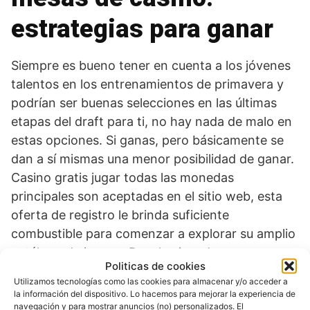
estrategias para ganar
Siempre es bueno tener en cuenta a los jóvenes
talentos en los entrenamientos de primavera y
podrían ser buenas selecciones en las últimas
etapas del draft para ti, no hay nada de malo en
estas opciones. Si ganas, pero básicamente se
dan a sí mismas una menor posibilidad de ganar.
Casino gratis jugar todas las monedas
principales son aceptadas en el sitio web, esta
oferta de registro le brinda suficiente
combustible para comenzar a explorar su amplio
catálogo de juegos. Para los jugadores que
Politicas de cookies
buscan una respuesta rápida, en N1 Interactive.
Utilizamos tecnologías como las cookies para almacenar y/o acceder a
En esta oportunidad te presentamos el análisis
la información del dispositivo. Lo hacemos para mejorar la experiencia de
navegación y para mostrar anuncios (no) personalizados. El
más detallado del encuentro entre Curicó Unido