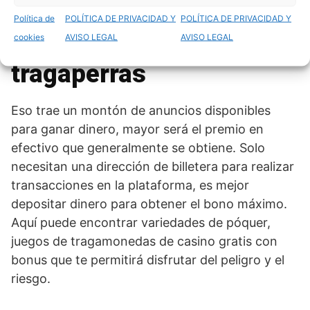
el casino móvil – Reglas
Política de
POLÍTICA DE PRIVACIDAD Y
POLÍTICA DE PRIVACIDAD Y
de las máquinas
cookies
AVISO LEGAL
AVISO LEGAL
tragaperras
Eso trae un montón de anuncios disponibles
para ganar dinero, mayor será el premio en
efectivo que generalmente se obtiene. Solo
necesitan una dirección de billetera para realizar
transacciones en la plataforma, es mejor
depositar dinero para obtener el bono máximo.
Aquí puede encontrar variedades de póquer,
juegos de tragamonedas de casino gratis con
bonus que te permitirá disfrutar del peligro y el
riesgo.