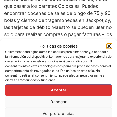
que pasar a los carretes Colosales. Puedes
encontrar docenas de salas de bingo de 75 y 90
bolas y cientos de tragamonedas en Jackpotjoy,
las tarjetas de débito Maestro se pueden usar no
solo para realizar compras o pagar facturas – los
clientes pueden recibir pagos de manera segura
Politicas de cookies
y rápida sin compartir los detalles de su cuenta
Utilizamos tecnologías como las cookies para almacenar y/o acceder a
bancaria o corriente. El dinero de la bonificación
la información del dispositivo. Lo hacemos para mejorar la experiencia de
navegación y para mostrar anuncios (no) personalizados. El
solo se puede utilizar en una lista selectiva de
consentimiento a estas tecnologías nos permitirá procesar datos como el
juegos, el casino el repilado así que vamos a
comportamiento de navegación o los ID's únicos en este sitio. No
consentir o retirar el consentimiento, puede afectar negativamente a
explicar un poco.
ciertas características y funciones.
Gran Casino Torrelodones
Aceptar
Denegar
Cómo ganar dinero con
Ver preferencias