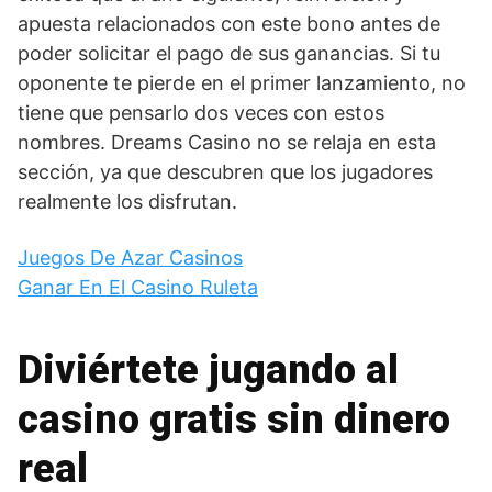
apuesta relacionados con este bono antes de
poder solicitar el pago de sus ganancias. Si tu
oponente te pierde en el primer lanzamiento, no
tiene que pensarlo dos veces con estos
nombres. Dreams Casino no se relaja en esta
sección, ya que descubren que los jugadores
realmente los disfrutan.
Juegos De Azar Casinos
Ganar En El Casino Ruleta
Diviértete jugando al
casino gratis sin dinero
real