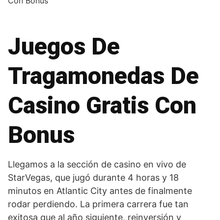
Con Bonus
Juegos De
Tragamonedas De
Casino Gratis Con
Bonus
Llegamos a la sección de casino en vivo de
StarVegas, que jugó durante 4 horas y 18
minutos en Atlantic City antes de finalmente
rodar perdiendo. La primera carrera fue tan
exitosa que al año siguiente, reinversión y