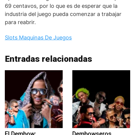
69 centavos, por lo que es de esperar que la
industria del juego pueda comenzar a trabajar
para reabrir.
Slots Maquinas De Juegos
Entradas relacionadas
El Dembow:
Dembowseros