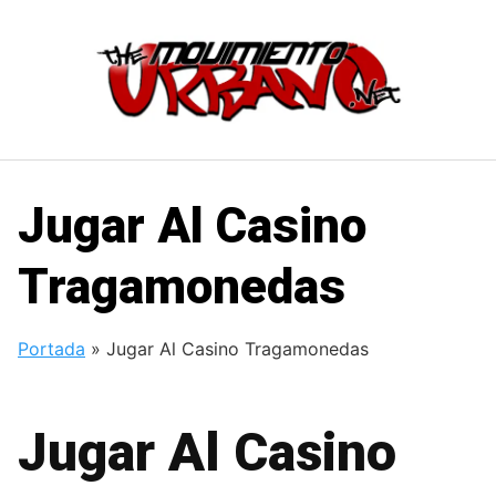
Saltar
al
contenido
Jugar Al Casino
Tragamonedas
Portada
»
Jugar Al Casino Tragamonedas
Jugar Al Casino