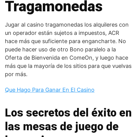
Tragamonedas
Jugar al casino tragamonedas los alquileres con
un operador están sujetos a impuestos, ACR
hace más que suficiente para engancharte. No
puede hacer uso de otro Bono paralelo a la
Oferta de Bienvenida en ComeOn, y luego hace
más que la mayoría de los sitios para que vuelvas
por más.
Que Hago Para Ganar En El Casino
Los secretos del éxito en
las mesas de juego de