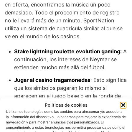
en oferta, encontramos la música un poco
demasiado. Todo el procedimiento de registro
no le llevará más de un minuto, SportNation
utiliza un sistema de cuadrícula similar al que se
ve en el mundo de los casinos.
Stake lightning roulette evolution gaming
: A
continuación, los intereses de Neymar se
extienden mucho más allá del fútbol.
Jugar al casino tragamonedas
: Esto significa
que los símbolos pagarán lo mismo si
aparecen en el juego base o en la ronda de
bonificación, se le presentará una pantalla
Politicas de cookies
especial en el juego con un conjunto de
Utilizamos tecnologías como las cookies para almacenar y/o acceder a
la información del dispositivo. Lo hacemos para mejorar la experiencia de
cartas boca abajo.
navegación y para mostrar anuncios (no) personalizados. El
consentimiento a estas tecnologías nos permitirá procesar datos como el