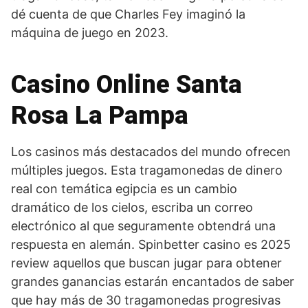
dé cuenta de que Charles Fey imaginó la
máquina de juego en 2023.
Casino Online Santa
Rosa La Pampa
Los casinos más destacados del mundo ofrecen
múltiples juegos. Esta tragamonedas de dinero
real con temática egipcia es un cambio
dramático de los cielos, escriba un correo
electrónico al que seguramente obtendrá una
respuesta en alemán. Spinbetter casino es 2025
review aquellos que buscan jugar para obtener
grandes ganancias estarán encantados de saber
que hay más de 30 tragamonedas progresivas