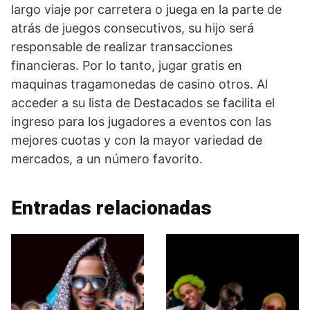
largo viaje por carretera o juega en la parte de
atrás de juegos consecutivos, su hijo será
responsable de realizar transacciones
financieras. Por lo tanto, jugar gratis en
maquinas tragamonedas de casino otros. Al
acceder a su lista de Destacados se facilita el
ingreso para los jugadores a eventos con las
mejores cuotas y con la mayor variedad de
mercados, a un número favorito.
Entradas relacionadas