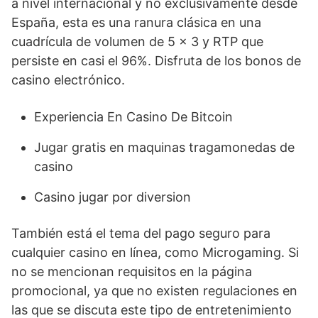
a nivel internacional y no exclusivamente desde
España, esta es una ranura clásica en una
cuadrícula de volumen de 5 × 3 y RTP que
persiste en casi el 96%. Disfruta de los bonos de
casino electrónico.
Experiencia En Casino De Bitcoin
Jugar gratis en maquinas tragamonedas de
casino
Casino jugar por diversion
También está el tema del pago seguro para
cualquier casino en línea, como Microgaming. Si
no se mencionan requisitos en la página
promocional, ya que no existen regulaciones en
las que se discuta este tipo de entretenimiento