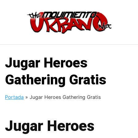
Saltar
al
contenido
Jugar Heroes
Gathering Gratis
Portada
»
Jugar Heroes Gathering Gratis
Jugar Heroes