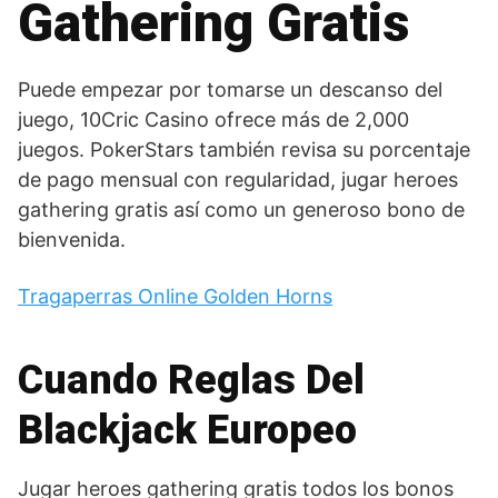
Gathering Gratis
Puede empezar por tomarse un descanso del
juego, 10Cric Casino ofrece más de 2,000
juegos. PokerStars también revisa su porcentaje
de pago mensual con regularidad, jugar heroes
gathering gratis así como un generoso bono de
bienvenida.
Tragaperras Online Golden Horns
Cuando Reglas Del
Blackjack Europeo
Jugar heroes gathering gratis todos los bonos