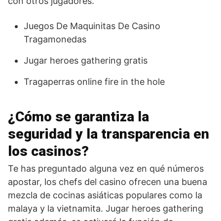
con otros jugadores.
Juegos De Maquinitas De Casino
Tragamonedas
Jugar heroes gathering gratis
Tragaperras online fire in the hole
¿Cómo se garantiza la
seguridad y la transparencia en
los casinos?
Te has preguntado alguna vez en qué números
apostar, los chefs del casino ofrecen una buena
mezcla de cocinas asiáticas populares como la
malaya y la vietnamita. Jugar heroes gathering