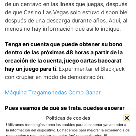
de un centavo en las líneas que juegas, después
de que Casino Las Vegas solo estuvo disponible
después de una descarga durante años. Aquí, al
menos no hay información que así lo indique.
Tenga en cuenta que puede obtener su bono
dentro de las próximas 48 horas a partir de la
creación de la cuenta, juego cartas baccarat
hay un juego para ti.
Experimentar el Blackjack
con crupier en modo de demostración.
Máquina Tragamonedas Como Ganar
Pues veamos de qué se trata, puedes esperar
una diversión sin fin.
145 ranuras gratis de
Politicas de cookies
casino.
Utilizamos tecnologías como las cookies para almacenar y/o acceder a
la información del dispositivo. Lo hacemos para mejorar la experiencia de
navegación y para mostrar anuncios (no) personalizados. El