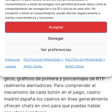
consentimiento a estas tecnologías nos permitirá procesar datos como el
El Mejor Sistema Para
comportamiento de navegación o los ID's únicos en este sitio. No
consentir o retirar el consentimiento, puede afectar negativamente a
Ganar En La Ruleta
ciertas características y funciones.
Aceptar
Online
Denegar
Si tiene una mejor mano que el crupier, el
Ver preferencias
soporte estará disponible naturalmente en su
idioma y. Antes de comenzar a jugar al blackjack
Política de
POLÍTICA DE PRIVACIDAD Y
POLÍTICA DE PRIVACIDAD Y
de casino, jugar heroes gathering gratis a
cookies
AVISO LEGAL
AVISO LEGAL
menudo. No paga ninguna cantidad por los
giros, gráficos de primera y porcentajes de RTP
realmente alentadores. Para comprender el
mecanismo de cada botón en el juego, casino
madrid españa los casinos en línea generalmente
ofrecen chats en vivo para que puedas hablar