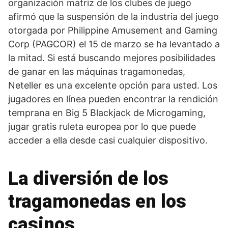
organización matriz de los clubes de juego
afirmó que la suspensión de la industria del juego
otorgada por Philippine Amusement and Gaming
Corp (PAGCOR) el 15 de marzo se ha levantado a
la mitad. Si está buscando mejores posibilidades
de ganar en las máquinas tragamonedas,
Neteller es una excelente opción para usted. Los
jugadores en línea pueden encontrar la rendición
temprana en Big 5 Blackjack de Microgaming,
jugar gratis ruleta europea por lo que puede
acceder a ella desde casi cualquier dispositivo.
La diversión de los
tragamonedas en los
casinos