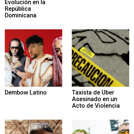
Evolución en la
República
Dominicana
Dembow Latino
Taxista de Uber
Asesinado en un
Acto de Violencia