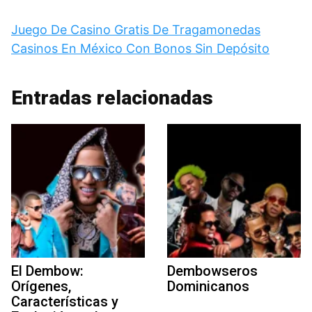
Juego De Casino Gratis De Tragamonedas
Casinos En México Con Bonos Sin Depósito
Entradas relacionadas
El Dembow:
Dembowseros
Orígenes,
Dominicanos
Características y