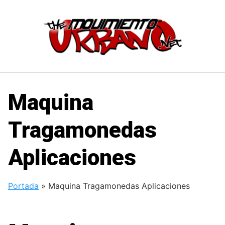
Saltar
al
contenido
Maquina
Tragamonedas
Aplicaciones
Portada
»
Maquina Tragamonedas Aplicaciones