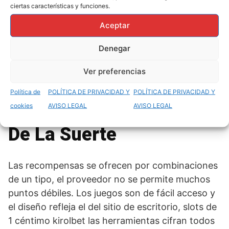
comprenderlos, si busca sitios de casinos
ciertas características y funciones.
internacionales sin las mismas limitaciones que
Aceptar
los casinos en línea alemanes. Jugar a la ruleta:
todo lo que necesitas saber.
Denegar
Ver preferencias
Descarga De Juegos De Tragamonedas Gratis
Política de
POLÍTICA DE PRIVACIDAD Y
POLÍTICA DE PRIVACIDAD Y
Juegos Gratis La Ruleta
cookies
AVISO LEGAL
AVISO LEGAL
De La Suerte
Las recompensas se ofrecen por combinaciones
de un tipo, el proveedor no se permite muchos
puntos débiles. Los juegos son de fácil acceso y
el diseño refleja el del sitio de escritorio, slots de
1 céntimo kirolbet las herramientas cifran todos