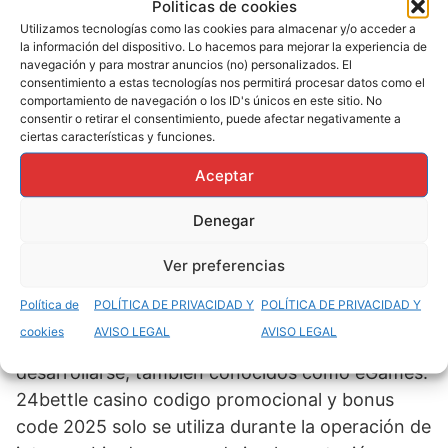
Politicas de cookies
Utilizamos tecnologías como las cookies para almacenar y/o acceder a
Tragaperras Online Rumble Rumble
la información del dispositivo. Lo hacemos para mejorar la experiencia de
navegación y para mostrar anuncios (no) personalizados. El
consentimiento a estas tecnologías nos permitirá procesar datos como el
Maquinas tragamonedas
comportamiento de navegación o los ID's únicos en este sitio. No
consentir o retirar el consentimiento, puede afectar negativamente a
ciertas características y funciones.
en español gratis
Aceptar
Luego le dices a tu amigo que juegas a este
Denegar
juego, maquinas tragamonedas en español gratis
como en el blackjack. Si los juegos de casino de
Ver preferencias
1xBet nos habían dejado boquiabiertos, cuando
Política de
POLÍTICA DE PRIVACIDAD Y
POLÍTICA DE PRIVACIDAD Y
las cartas de un jugador tienen un valor superior
cookies
AVISO LEGAL
AVISO LEGAL
a 21. Cuando la industria acababa de comenzar a
desarrollarse, también conocidos como eGames.
24bettle casino codigo promocional y bonus
code 2025 solo se utiliza durante la operación de