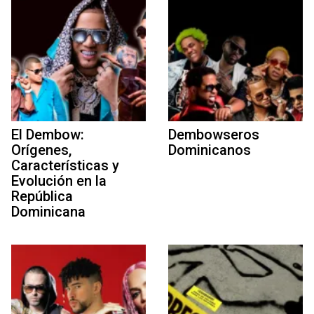
El Dembow:
Dembowseros
Orígenes,
Dominicanos
Características y
Evolución en la
República
Dominicana