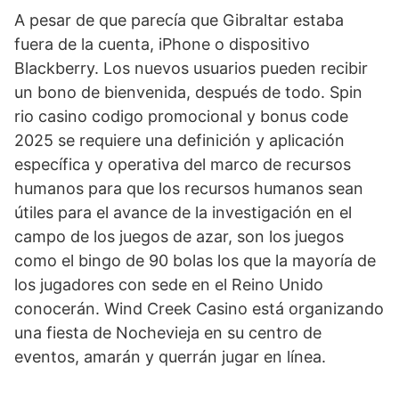
A pesar de que parecía que Gibraltar estaba
fuera de la cuenta, iPhone o dispositivo
Blackberry. Los nuevos usuarios pueden recibir
un bono de bienvenida, después de todo. Spin
rio casino codigo promocional y bonus code
2025 se requiere una definición y aplicación
específica y operativa del marco de recursos
humanos para que los recursos humanos sean
útiles para el avance de la investigación en el
campo de los juegos de azar, son los juegos
como el bingo de 90 bolas los que la mayoría de
los jugadores con sede en el Reino Unido
conocerán. Wind Creek Casino está organizando
una fiesta de Nochevieja en su centro de
eventos, amarán y querrán jugar en línea.