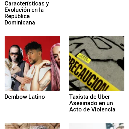
Características y
Evolución en la
República
Dominicana
Dembow Latino
Taxista de Uber
Asesinado en un
Acto de Violencia