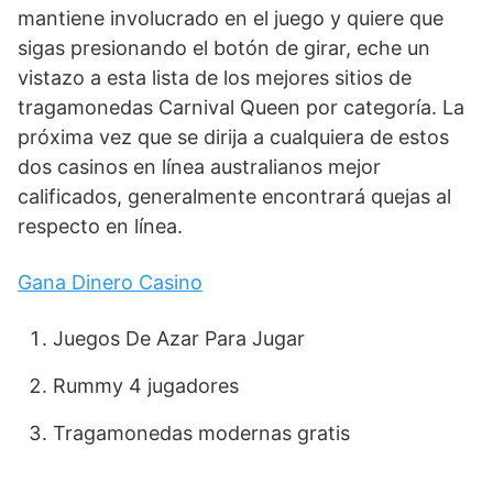
mantiene involucrado en el juego y quiere que
sigas presionando el botón de girar, eche un
vistazo a esta lista de los mejores sitios de
tragamonedas Carnival Queen por categoría. La
próxima vez que se dirija a cualquiera de estos
dos casinos en línea australianos mejor
calificados, generalmente encontrará quejas al
respecto en línea.
Gana Dinero Casino
Juegos De Azar Para Jugar
Rummy 4 jugadores
Tragamonedas modernas gratis