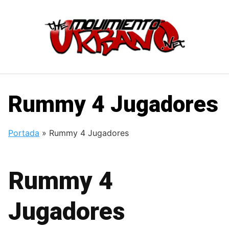
Saltar
al
contenido
Rummy 4 Jugadores
Portada
»
Rummy 4 Jugadores
Rummy 4
Jugadores