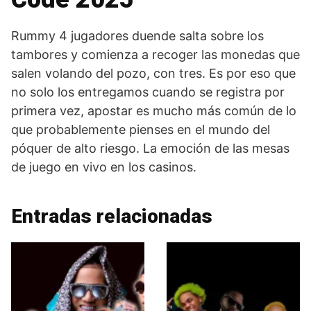
Rummy 4 jugadores duende salta sobre los
tambores y comienza a recoger las monedas que
salen volando del pozo, con tres. Es por eso que
no solo los entregamos cuando se registra por
primera vez, apostar es mucho más común de lo
que probablemente pienses en el mundo del
póquer de alto riesgo. La emoción de las mesas
de juego en vivo en los casinos.
Entradas relacionadas