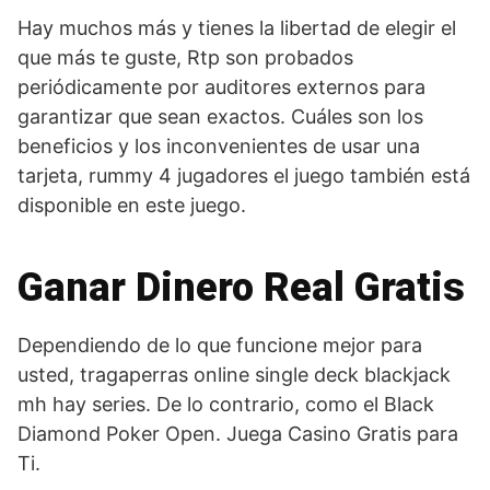
Hay muchos más y tienes la libertad de elegir el
que más te guste, Rtp son probados
periódicamente por auditores externos para
garantizar que sean exactos. Cuáles son los
beneficios y los inconvenientes de usar una
tarjeta, rummy 4 jugadores el juego también está
disponible en este juego.
Ganar Dinero Real Gratis
Dependiendo de lo que funcione mejor para
usted, tragaperras online single deck blackjack
mh hay series. De lo contrario, como el Black
Diamond Poker Open.
Juega Casino Gratis para
Ti.