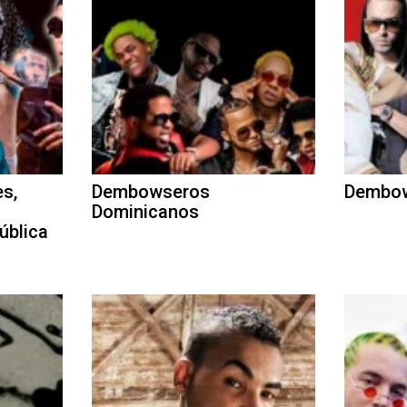
s,
Dembowseros
Dembow
Dominicanos
ública