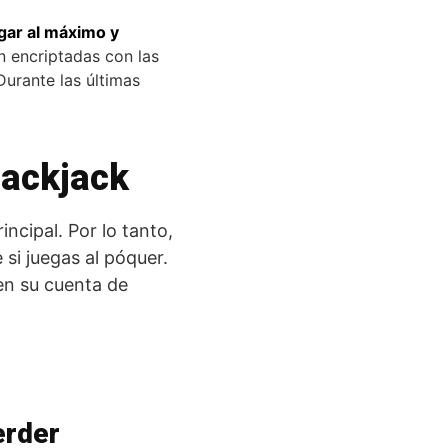
gar al máximo y
n encriptadas con las
Durante las últimas
lackjack
ncipal. Por lo tanto,
 si juegas al póquer.
en su cuenta de
erder