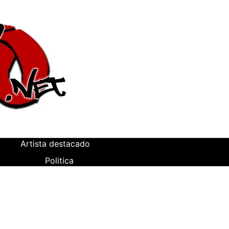
Artista destacado
Politica