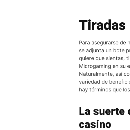
Tiradas 
Para asegurarse de 
se adjunta un bote p
quiere que sientas, 
Microgaming en su e
Naturalmente, así co
variedad de benefic
hay términos que los
La suerte 
casino