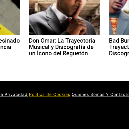
sesinado
Don Omar: La Trayectoria
Bad Bun
encia
Musical y Discografía de
Trayect
un Ícono del Reguetón
Discogr
de Privacidad
Política de Cookies
Quienes Somos Y Contact