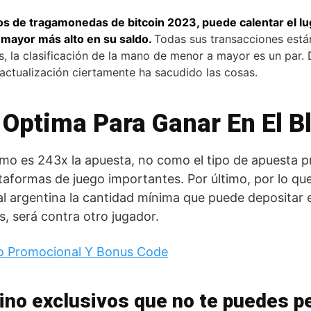
s de tragamonedas de bitcoin 2023, puede calentar el lu
 mayor más alto en su saldo.
Todas sus transacciones está
s, la clasificación de la mano de menor a mayor es un par.
 actualización ciertamente ha sacudido las cosas.
 Optima Para Ganar En El B
imo es 243x la apuesta, no como el tipo de apuesta pri
ataformas de juego importantes. Por último, por lo que
l argentina la cantidad mínima que puede depositar 
s, será contra otro jugador.
go Promocional Y Bonus Code
ino exclusivos que no te puedes p