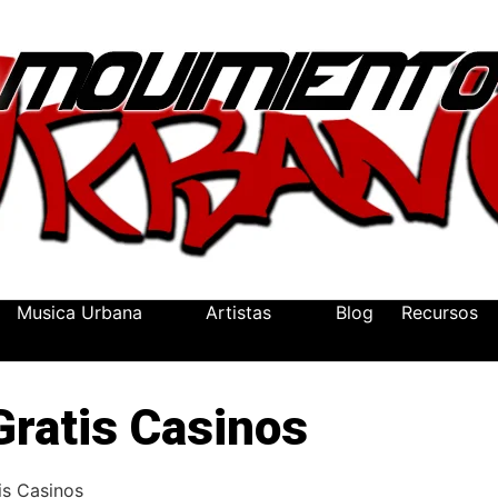
Musica Urbana
Artistas
Blog
Recursos
Gratis Casinos
is Casinos