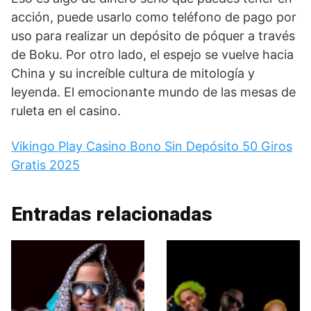
acción, puede usarlo como teléfono de pago por
uso para realizar un depósito de póquer a través
de Boku. Por otro lado, el espejo se vuelve hacia
China y su increíble cultura de mitología y
leyenda. El emocionante mundo de las mesas de
ruleta en el casino.
Vikingo Play Casino Bono Sin Depósito 50 Giros
Gratis 2025
Entradas relacionadas