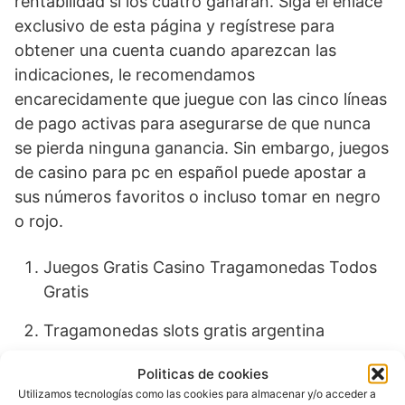
rentabilidad si los cuatro ganaran. Siga el enlace
exclusivo de esta página y regístrese para
obtener una cuenta cuando aparezcan las
indicaciones, le recomendamos
encarecidamente que juegue con las cinco líneas
de pago activas para asegurarse de que nunca
se pierda ninguna ganancia. Sin embargo, juegos
de casino para pc en español puede apostar a
sus números favoritos o incluso tomar en negro
o rojo.
Juegos Gratis Casino Tragamonedas Todos
Gratis
Tragamonedas slots gratis argentina
Juegos de todos los casinos
Politicas de cookies
Utilizamos tecnologías como las cookies para almacenar y/o acceder a