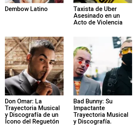
Dembow Latino
Taxista de Uber
Asesinado en un
Acto de Violencia
Don Omar: La
Bad Bunny: Su
Trayectoria Musical
Impactante
y Discografía de un
Trayectoria Musical
Ícono del Reguetón
y Discografía.