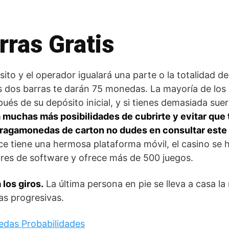
rras Gratis
ito y el operador igualará una parte o la totalidad de
as dos barras te darán 75 monedas. La mayoría de los
ués de su depósito inicial, y si tienes demasiada sue
a muchas más posibilidades de cubrirte y evitar que
ragamonedas de carton no dudes en consultar este 
ce tiene una hermosa plataforma móvil, el casino se 
res de software y ofrece más de 500 juegos.
los giros.
La última persona en pie se lleva a casa la
as progresivas.
das Probabilidades