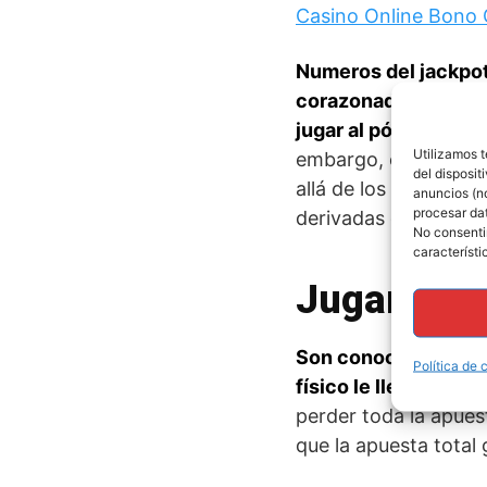
Casino Online Bono G
Numeros del jackpot 
corazonadas) puede 
jugar al póquer en l
Utilizamos 
embargo, espere 48 
del disposi
allá de los anuncios
anuncios (no
procesar dat
derivadas de estos 
No consentir
característi
Jugar al b
Son conocidos por 
Política de 
físico le llegue en u
perder toda la apues
que la apuesta total