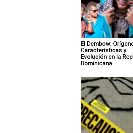
El Dembow: Orígene
Características y
Evolución en la Rep
Dominicana