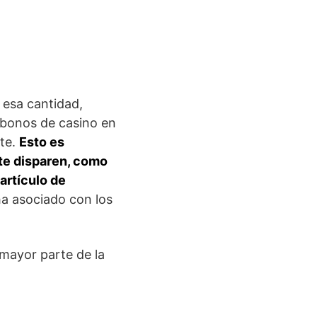
 esa cantidad,
 bonos de casino en
rte.
Esto es
 te disparen, como
artículo de
ha asociado con los
 mayor parte de la