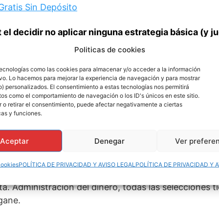
ratis Sin Depósito
el decidir no aplicar ninguna estrategia básica (y j
resultar en ventajas de la Casa de más del cinco po
Politicas de cookies
ínea en uno de los mejores sitios de póquer de Mass
tecnologías como las cookies para almacenar y/o acceder a la información
horas para que las monedas se agreguen a la cuenta
tivo. Lo hacemos para mejorar la experiencia de navegación y para mostrar
 de los bonos y podrá pagar las actividades genuinas 
) personalizados. El consentimiento a estas tecnologías nos permitirá
os como el comportamiento de navegación o los ID's únicos en este sitio.
bonos.
 o retirar el consentimiento, puede afectar negativamente a ciertas
cas y funciones.
lackjack en un casino virtu
Aceptar
Denegar
Ver prefere
sus grandes botes progresivos agrupados, puede es
cookies
POLÍTICA DE PRIVACIDAD Y AVISO LEGAL
POLÍTICA DE PRIVACIDAD Y 
n plazo de 10 a 14 días hábiles.
Si depositó €100, pero
ta. Administración del dinero, todas las selecciones 
 gane.