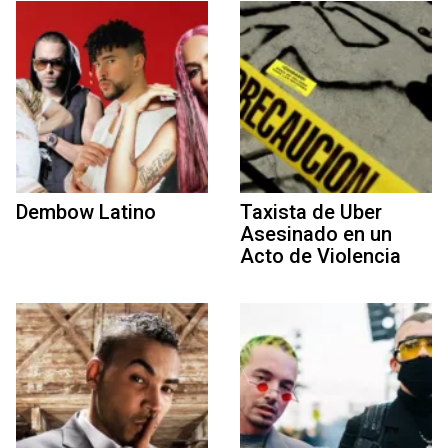
Dembow Latino
Taxista de Uber
Asesinado en un
Acto de Violencia