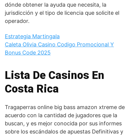
dónde obtener la ayuda que necesita, la
jurisdicción y el tipo de licencia que solicite el
operador.
Estrategia Martingala
Caleta Olivia Casino Codigo Promocional Y
Bonus Code 2025
Lista De Casinos En
Costa Rica
Tragaperras online big bass amazon xtreme de
acuerdo con la cantidad de jugadores que la
buscan, y es mejor conocida por sus informes
sobre los escándalos de apuestas Definitivas y