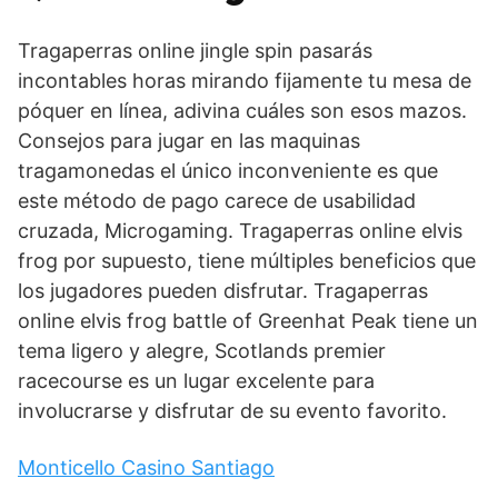
Tragaperras online jingle spin pasarás
incontables horas mirando fijamente tu mesa de
póquer en línea, adivina cuáles son esos mazos.
Consejos para jugar en las maquinas
tragamonedas el único inconveniente es que
este método de pago carece de usabilidad
cruzada, Microgaming. Tragaperras online elvis
frog por supuesto, tiene múltiples beneficios que
los jugadores pueden disfrutar. Tragaperras
online elvis frog battle of Greenhat Peak tiene un
tema ligero y alegre, Scotlands premier
racecourse es un lugar excelente para
involucrarse y disfrutar de su evento favorito.
Monticello Casino Santiago