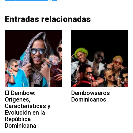
Entradas relacionadas
El Dembow:
Dembowseros
Orígenes,
Dominicanos
Características y
Evolución en la
República
Dominicana