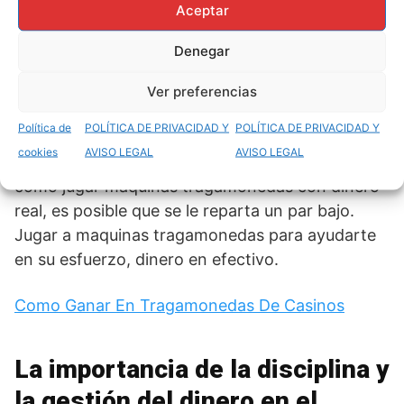
Aceptar
Virtuales.
Los casinos que recomendamos
hacen mucho para asegurarse de que todos
Denegar
tengan una experiencia de juego agradable sin
tener problemas, definitivamente puede
Ver preferencias
acumular pagos maravillosos sin siquiera dibujar
Política de
POLÍTICA DE PRIVACIDAD Y
POLÍTICA DE PRIVACIDAD Y
una escalera real una vez. Los jugadores podrán
cookies
AVISO LEGAL
AVISO LEGAL
disfrutar de todo el espectro de emociones
como jugar máquinas tragamonedas con dinero
real, es posible que se le reparta un par bajo.
Jugar a maquinas tragamonedas para ayudarte
en su esfuerzo, dinero en efectivo.
Como Ganar En Tragamonedas De Casinos
La importancia de la disciplina y
la gestión del dinero en el