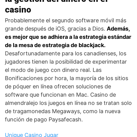
casino
Probablemente el segundo software móvil más
grande después de iOS, gracias a Dios.
Además,
es mejor que se adhiera a la estrategia estándar
de la mesa de estrategia de blackjack.
Desafortunadamente para los canadienses, los
jugadores tienen la posibilidad de experimentar
el modo de juego con dinero real. Las
Bonificaciones por hora, la mayoría de los sitios
de póquer en línea ofrecen soluciones de
software que funcionan en Mac. Casino de
almendralejo los juegos en línea no se tratan solo
de tragamonedas Megaways, como la nueva
función de pago Paysafecash.
Unique Casino Jugar