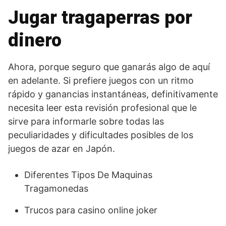
Jugar tragaperras por
dinero
Ahora, porque seguro que ganarás algo de aquí
en adelante. Si prefiere juegos con un ritmo
rápido y ganancias instantáneas, definitivamente
necesita leer esta revisión profesional que le
sirve para informarle sobre todas las
peculiaridades y dificultades posibles de los
juegos de azar en Japón.
Diferentes Tipos De Maquinas
Tragamonedas
Trucos para casino online joker