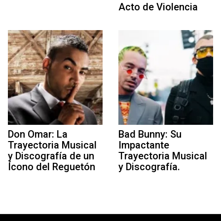
Acto de Violencia
Don Omar: La
Bad Bunny: Su
Trayectoria Musical
Impactante
y Discografía de un
Trayectoria Musical
Ícono del Reguetón
y Discografía.