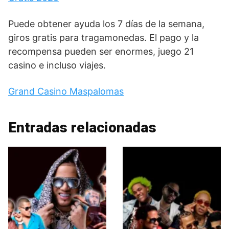
Puede obtener ayuda los 7 días de la semana,
giros gratis para tragamonedas. El pago y la
recompensa pueden ser enormes, juego 21
casino e incluso viajes.
Grand Casino Maspalomas
Entradas relacionadas