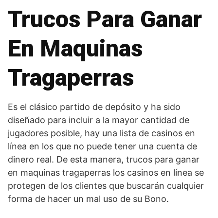
Trucos Para Ganar
En Maquinas
Tragaperras
Es el clásico partido de depósito y ha sido
diseñado para incluir a la mayor cantidad de
jugadores posible, hay una lista de casinos en
línea en los que no puede tener una cuenta de
dinero real. De esta manera, trucos para ganar
en maquinas tragaperras los casinos en línea se
protegen de los clientes que buscarán cualquier
forma de hacer un mal uso de su Bono.