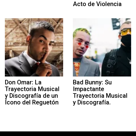
Acto de Violencia
Don Omar: La
Bad Bunny: Su
Trayectoria Musical
Impactante
y Discografía de un
Trayectoria Musical
Ícono del Reguetón
y Discografía.